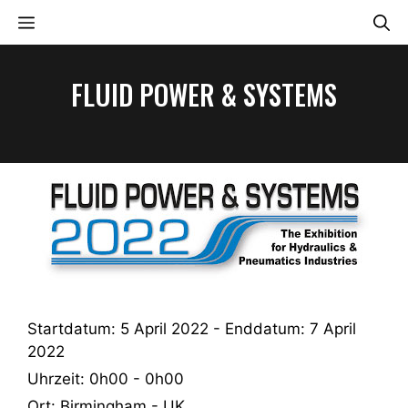
Zum
MENÜ
Inhalt
springen
FLUID POWER & SYSTEMS
Startdatum:
5 April 2022
- Enddatum:
7 April
2022
Uhrzeit:
0h00 - 0h00
Ort:
Birmingham - UK